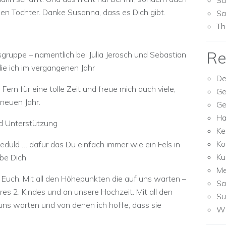
Sa
en Tochter. Danke Susanna, dass es Dich gibt.
Sa
Th
Re
gruppe – namentlich bei Julia Jerosch und Sebastian
 die ich im vergangenen Jahr
De
rn für eine tolle Zeit und freue mich auch viele,
Ge
neuen Jahr.
Ge
Ha
und Unterstützung
Ke
Ko
Geduld … dafür das Du einfach immer wie ein Fels in
Ku
ebe Dich
M
t Euch. Mit all den Höhepunkten die auf uns warten –
Sa
res 2. Kindes und an unsere Hochzeit. Mit all den
Su
uns warten und von denen ich hoffe, dass sie
Wh