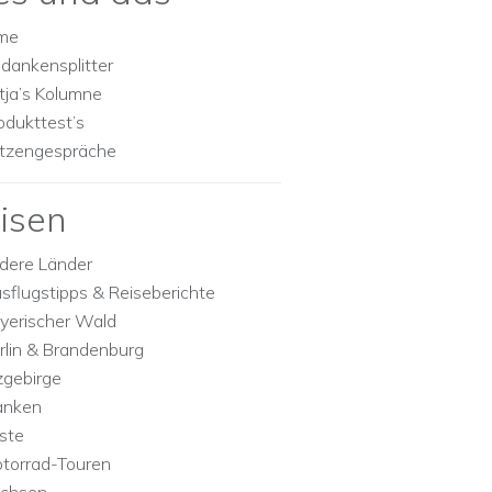
lme
dankensplitter
tja’s Kolumne
odukttest’s
tzengespräche
isen
dere Länder
sflugstipps & Reiseberichte
yerischer Wald
rlin & Brandenburg
zgebirge
anken
ste
torrad-Touren