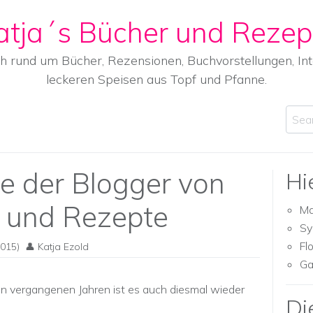
atja´s Bücher und Rezep
ch rund um Bücher, Rezensionen, Buchvorstellungen, I
leckeren Speisen aus Topf und Pfanne.
Sear
se der Blogger von
Hi
r und Rezepte
Ma
Sy
Fl
015)
Katja Ezold
Ga
en vergangenen Jahren ist es auch diesmal wieder
Di