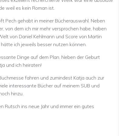
eses exzellent recherchierte Werk war eine absolute
e weil es kein Roman ist.
r oft Pech gehabt in meiner Bücherauswahl. Neben
, von dem ich mir mehr versprochen habe, haben
Welt von Daniel Kehlmann und Score von Martin
 hätte ich jeweils besser nutzen können.
ressante Dinge auf dem Plan. Neben der Geburt
a und ich heiraten!
 Buchmesse fahren und zumindest Katja auch zur
viele interessante Bücher auf meinem SUB und
noch hinzu.
en Rutsch ins neue Jahr und immer ein gutes