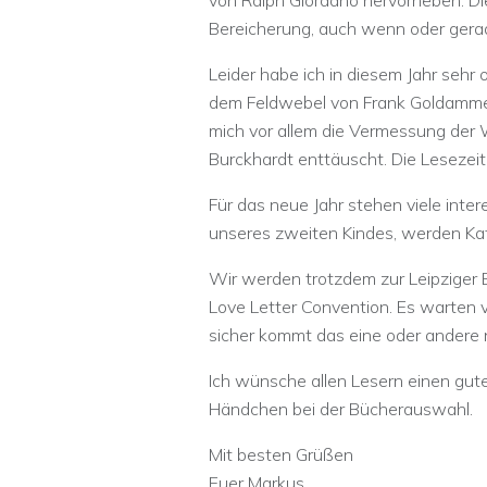
von Ralph Giordano hervorheben. Di
Bereicherung, auch wenn oder gerad
Leider habe ich in diesem Jahr seh
dem Feldwebel von Frank Goldammer
mich vor allem die Vermessung der 
Burckhardt enttäuscht. Die Lesezeit
Für das neue Jahr stehen viele inte
unseres zweiten Kindes, werden Katj
Wir werden trotzdem zur Leipziger
Love Letter Convention. Es warten 
sicher kommt das eine oder andere 
Ich wünsche allen Lesern einen gut
Händchen bei der Bücherauswahl.
Mit besten Grüßen
Euer Markus