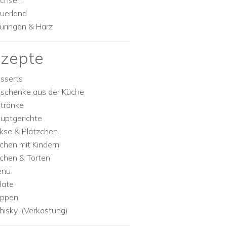
chsen
uerland
üringen & Harz
zepte
sserts
schenke aus der Küche
tränke
uptgerichte
kse & Plätzchen
chen mit Kindern
chen & Torten
enu
late
ppen
isky-(Verkostung)