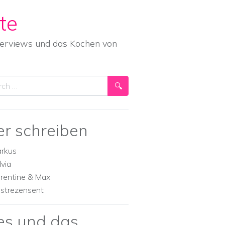
te
nterviews und das Kochen von
ch
er schreiben
rkus
lvia
orentine & Max
strezensent
es und das