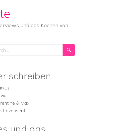
te
nterviews und das Kochen von
ch
er schreiben
rkus
lvia
orentine & Max
strezensent
es und das