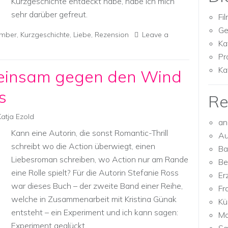
Kurzgeschichte entdeckt habe, habe ich mich
sehr darüber gefreut.
Fi
Ge
omber
,
Kurzgeschichte
,
Liebe
,
Rezension
Leave a
Ka
Pr
Ka
meinsam gegen den Wind
s
Re
Katja Ezold
an
Kann eine Autorin, die sonst Romantic-Thrill
Au
schreibt wo die Action überwiegt, einen
Ba
Liebesroman schreiben, wo Action nur am Rande
Be
eine Rolle spielt? Für die Autorin Stefanie Ross
Er
war dieses Buch – der zweite Band einer Reihe,
Fr
welche in Zusammenarbeit mit Kristina Günak
Kü
entsteht – ein Experiment und ich kann sagen:
Mo
Experiment geglückt.