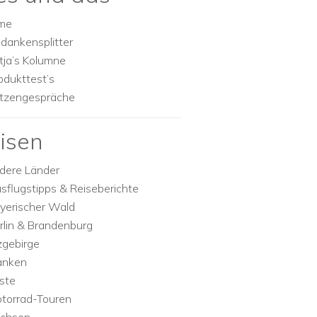
lme
dankensplitter
tja’s Kolumne
odukttest’s
tzengespräche
isen
dere Länder
sflugstipps & Reiseberichte
yerischer Wald
rlin & Brandenburg
zgebirge
anken
ste
torrad-Touren