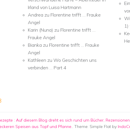
Ei
Irland von Luisa Hartmann
vo
Andrea
zu
Florentine trifft … Frauke
Wi
Angel
1)
Karin (Nuna)
zu
Florentine trifft …
Ke
Frauke Angel
He
Bianka
zu
Florentine trifft … Frauke
Angel
Kathleen
zu
Wo Geschichten uns
verbinden … Part 4
3
Rezepte
:
Auf diesem Blog dreht es sich rund um Bücher, Rezensionen,
eckeren Speisen aus Topf und Pfanne.
. Theme: Simple Flat by
IndoC