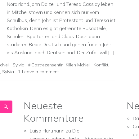
Nordirland.John Dalzell und Teresa Cassidy leben
in Mitchellstown und kennen sich nur vom
Schulbus, denn John ist Protestant und Teresa ist
Katholikin. Denn es gibt getrennte Busabteile,
Schulen, Sportarten und Clubs. Doch dann
studieren Beide Deutsch und gehen für ein Jahr
ins Ausland, nach Deutschland. Der Zufall will […]
cNeill
,
Sylvia
Gastrezensentin
,
Killen McNeill
,
Konflikt
,
,
Sylvia
Leave a comment
Neueste
Ne
Kommentare
Da
Ca
Luisa Hartmann
zu
Die
de
verschwundene Harfe – Abenteuer in