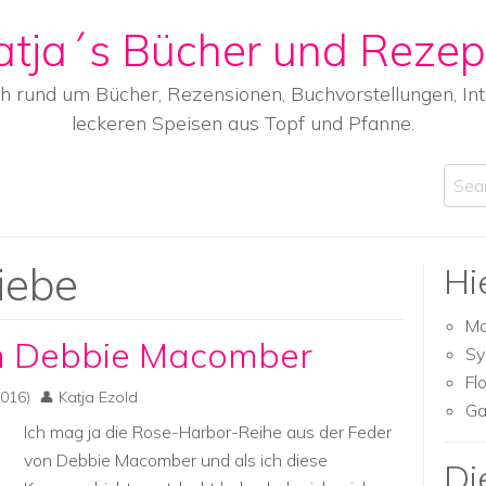
atja´s Bücher und Rezep
ch rund um Bücher, Rezensionen, Buchvorstellungen, I
leckeren Speisen aus Topf und Pfanne.
Sear
iebe
Hi
Ma
n Debbie Macomber
Sy
Fl
016)
Katja Ezold
Ga
Ich mag ja die Rose-Harbor-Reihe aus der Feder
von Debbie Macomber und als ich diese
Di