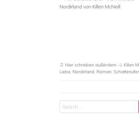
Hier schreiben außerdem :-)
,
Killen M
Liebe
,
Nordirland
,
Roman
,
Schattenufer
Search