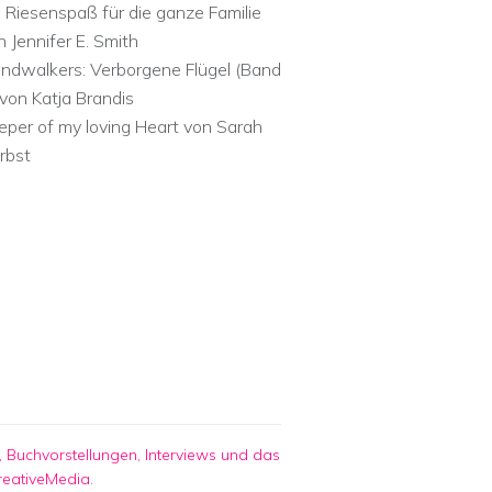
n Riesenspaß für die ganze Familie
n Jennifer E. Smith
ndwalkers: Verborgene Flügel (Band
 von Katja Brandis
eper of my loving Heart von Sarah
rbst
 Buchvorstellungen, Interviews und das
reativeMedia
.