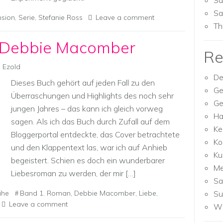
Sa
Sa
nsion
,
Serie
,
Stefanie Ross
Leave a comment
Th
 Debbie Macomber
Re
a Ezold
De
Dieses Buch gehört auf jeden Fall zu den
Ge
Überraschungen und Highlights des noch sehr
Ge
jungen Jahres – das kann ich gleich vorweg
Ha
sagen. Als ich das Buch durch Zufall auf dem
Ke
Bloggerportal entdeckte, das Cover betrachtete
Ko
und den Klappentext las, war ich auf Anhieb
Ku
begeistert. Schien es doch ein wunderbarer
M
Liebesroman zu werden, der mir […]
Sa
ihe
Band 1. Roman
,
Debbie Macomber
,
Liebe
,
Su
Leave a comment
Wh