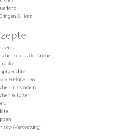
chsen
uerland
üringen & Harz
zepte
sserts
schenke aus der Küche
tränke
uptgerichte
kse & Plätzchen
chen mit Kindern
chen & Torten
enu
late
ppen
isky-(Verkostung)