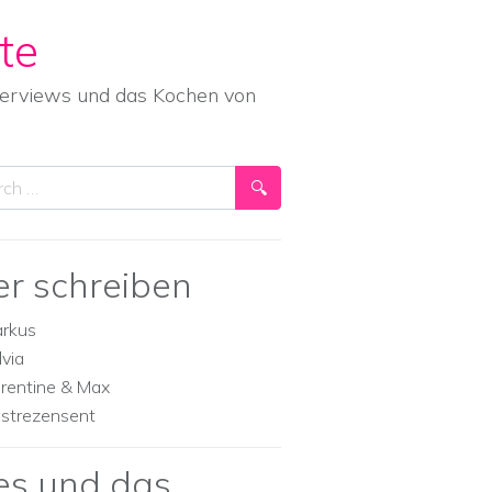
te
nterviews und das Kochen von
ch
er schreiben
rkus
lvia
orentine & Max
strezensent
es und das