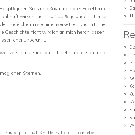
Sa
Sa
auptfiguren Silas und Kaya trotz aller Facetten, die
Th
laubhaft wirken, nicht zu 100% gelungen ist, mich
 allen Bereichen in sie hineinversetzen und mit ihnen
Re
die Geschichte nicht wirklich an mich heran lassen
issen eher unberührt.
De
mweltverschmutzung, an sich sehr interessant und
Ge
Ge
Ha
möglichen Sternen.
Ke
Ko
Ku
M
Sa
Su
Wh
chrauberpilot
,
Inuit
,
Kim Henry
,
Liebe
,
Polarfieber
,