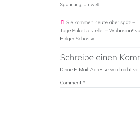
Spannung
,
Umwelt
Post navigation
Sie kommen heute aber spät! – 
Tage Paketzusteller – Wahnsinn³ v
Holger Schossig
Schreibe einen Kom
Deine E-Mail-Adresse wird nicht verö
Comment
*