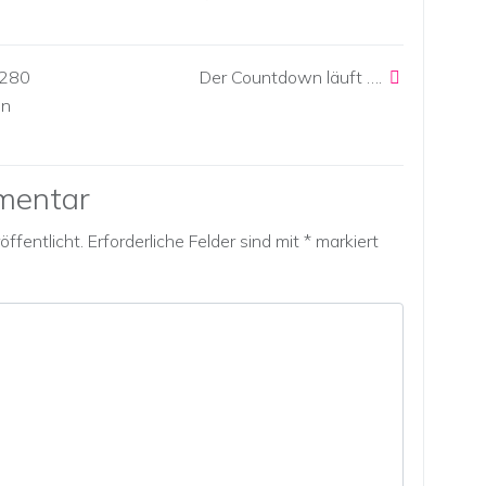
1280
Der Countdown läuft ….
on
mentar
ffentlicht.
Erforderliche Felder sind mit
*
markiert