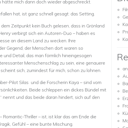
n hätte mich dann doch wieder abgeschreckt.
Fi
len hat, ist ganz schnell gesagt: das Setting.
Ge
Ka
u dem Zeitpunkt kein Buch gelesen, dass in Grönland
Pr
 Henry verbirgt sich ein Autoren-Duo – haben es
Ka
eresse an diesem Land zu wecken. Ihre
der Gegend, der Menschen dort waren so
Re
ebe und Detail, das man förmlich hineingesogen
interessanter Menschenschlag zu sein, eine genauere
an
cheint sich, zumindest für mich, schon zu lohnen.
Au
er-Pilot Silas und die Forscherin Kaya – sind vom
Ba
sönlichkeiten. Beide schleppen ein dickes Bündel mit
Be
“ nennt und das beide daran hindert, sich auf den
Er
Fr
Kü
Romantic-Thriller – ist, ist klar das am Ende die
Mo
Tragik, Gefühl – eine bunte Mischung.