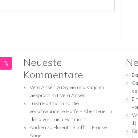
Neueste
Ne
Kommentare
Da
Ca
Vera Ansén
zu
Sylvia und Katja im
de
Gespräch mit Vera Ansen
Ei
Luisa Hartmann
zu
Die
vo
verschwundene Harfe – Abenteuer in
Wi
Irland von Luisa Hartmann
1)
Andrea
zu
Florentine trifft … Frauke
Ke
Angel