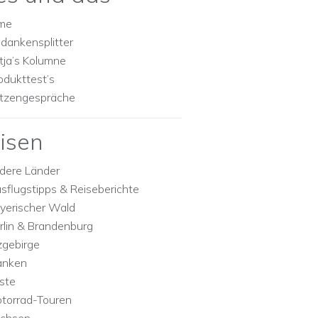
lme
dankensplitter
tja’s Kolumne
odukttest’s
tzengespräche
isen
dere Länder
sflugstipps & Reiseberichte
yerischer Wald
rlin & Brandenburg
zgebirge
anken
ste
torrad-Touren