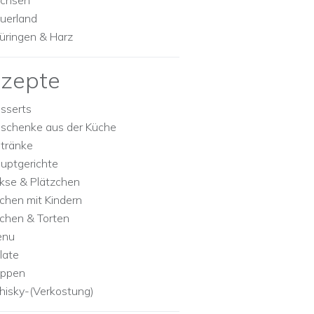
chsen
uerland
üringen & Harz
zepte
sserts
schenke aus der Küche
tränke
uptgerichte
kse & Plätzchen
chen mit Kindern
chen & Torten
enu
late
ppen
isky-(Verkostung)