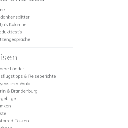
lme
dankensplitter
tja’s Kolumne
odukttest’s
tzengespräche
isen
dere Länder
sflugstipps & Reiseberichte
yerischer Wald
rlin & Brandenburg
zgebirge
anken
ste
torrad-Touren