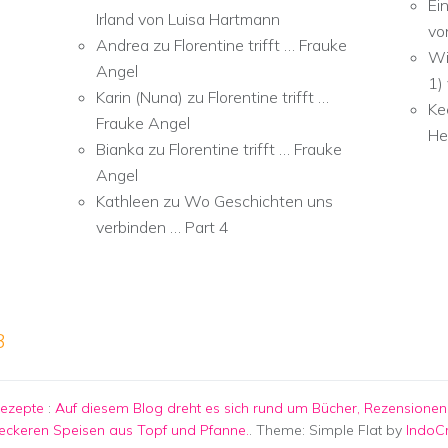
Ei
Irland von Luisa Hartmann
vo
Andrea
zu
Florentine trifft … Frauke
Wi
Angel
1)
Karin (Nuna)
zu
Florentine trifft …
Ke
Frauke Angel
He
Bianka
zu
Florentine trifft … Frauke
Angel
Kathleen
zu
Wo Geschichten uns
verbinden … Part 4
3
Rezepte
:
Auf diesem Blog dreht es sich rund um Bücher, Rezensionen,
eckeren Speisen aus Topf und Pfanne.
. Theme: Simple Flat by
IndoC