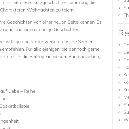
Sa
et sich mit dieser Kurzgeschichtensammlung die
Sa
Charakteren Weihnachten zu feiern.
Th
 ihre Geschichten von einer neuen Seite kennen. Es
nz neue und eigenständige Geschichten.
Re
e, witzige und stellenweise erotische Szenen,
De
 empfehlen. Für all diejenigen, die dennoch gerne
Ge
hten sich die Beiträge in diesem Band beziehen,
Ge
Ha
Ke
Ko
Ku
 auf Liebe – Reihe
M
uber
Sa
Basketballspiel
Su
r
Wh
angenheit
danach