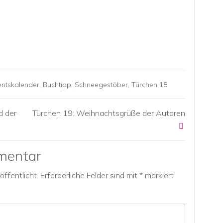
ntskalender
,
Buchtipp
,
Schneegestöber
,
Türchen 18
d der
Türchen 19: Weihnachtsgrüße der Autoren
mentar
ffentlicht.
Erforderliche Felder sind mit
*
markiert