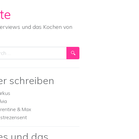
te
nterviews und das Kochen von
ch
er schreiben
rkus
lvia
orentine & Max
strezensent
es und das