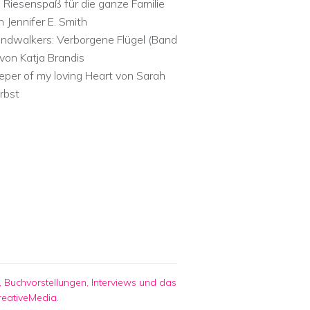
n Riesenspaß für die ganze Familie
n Jennifer E. Smith
ndwalkers: Verborgene Flügel (Band
 von Katja Brandis
eper of my loving Heart von Sarah
rbst
 Buchvorstellungen, Interviews und das
reativeMedia
.