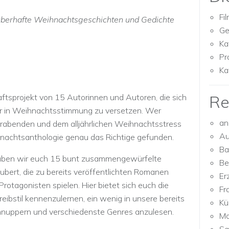
Fi
zauberhafte Weihnachtsgeschichten und Gedichte
Ge
Ka
Pr
Ka
Re
ftsprojekt von 15 Autorinnen und Autoren, die sich
r in Weihnachtsstimmung zu versetzen. Wer
an
erabenden und dem alljährlichen Weihnachtsstress
Au
ihnachtsanthologie genau das Richtige gefunden.
Ba
aben wir euch 15 bunt zusammengewürfelte
Be
bert, die zu bereits veröffentlichten Romanen
Er
rotagonisten spielen. Hier bietet sich euch die
Fr
eibstil kennenzulernen, ein wenig in unsere bereits
Kü
hnuppern und verschiedenste Genres anzulesen.
Mo