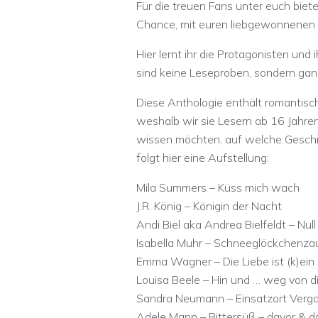
Für die treuen Fans unter euch biet
Chance, mit euren liebgewonnenen 
Hier lernt ihr die Protagonisten und
sind keine Leseproben, sondern ga
Diese Anthologie enthält romantisch
weshalb wir sie Lesern ab 16 Jahren
wissen möchten, auf welche Geschic
folgt hier eine Aufstellung:
Mila Summers – Küss mich wach
J.R. König – Königin der Nacht
Andi Biel aka Andrea Bielfeldt – Null
Isabella Muhr – Schneeglöckchenza
Emma Wagner – Die Liebe ist (k)ein 
Louisa Beele – Hin und … weg von di
Sandra Neumann – Einsatzort Verg
Adele Mann – Bittersüß – davor & 