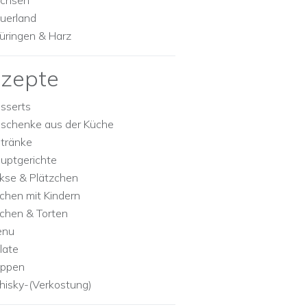
chsen
uerland
üringen & Harz
zepte
sserts
schenke aus der Küche
tränke
uptgerichte
kse & Plätzchen
chen mit Kindern
chen & Torten
enu
late
ppen
isky-(Verkostung)