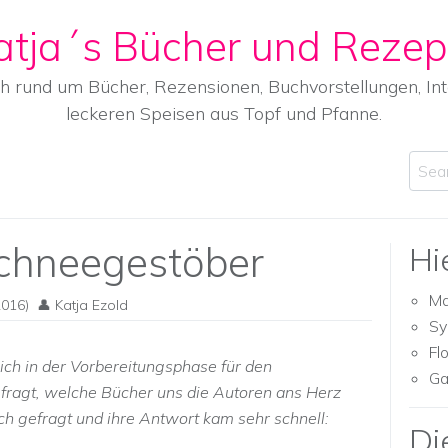
atja´s Bücher und Rezep
ch rund um Bücher, Rezensionen, Buchvorstellungen, I
leckeren Speisen aus Topf und Pfanne.
Sear
Schneegestöber
Hi
Ma
016)
Katja Ezold
Sy
Fl
ich in der Vorbereitungsphase für den
Ga
ragt, welche Bücher uns die Autoren ans Herz
ch gefragt und ihre Antwort kam sehr schnell:
Di