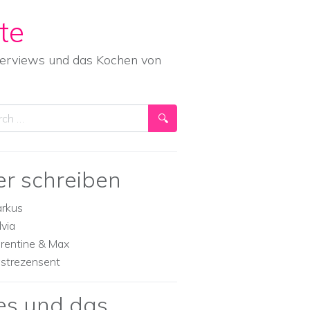
te
nterviews und das Kochen von
ch
er schreiben
rkus
lvia
orentine & Max
strezensent
es und das