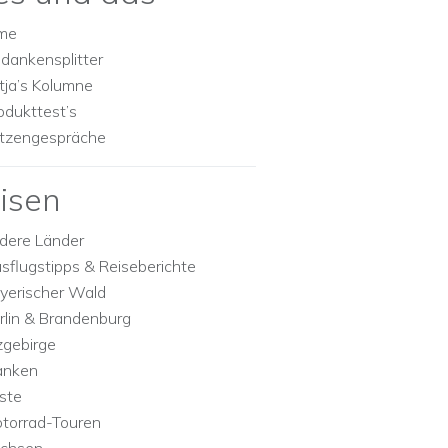
lme
dankensplitter
tja’s Kolumne
odukttest’s
tzengespräche
isen
dere Länder
sflugstipps & Reiseberichte
yerischer Wald
rlin & Brandenburg
zgebirge
anken
ste
torrad-Touren