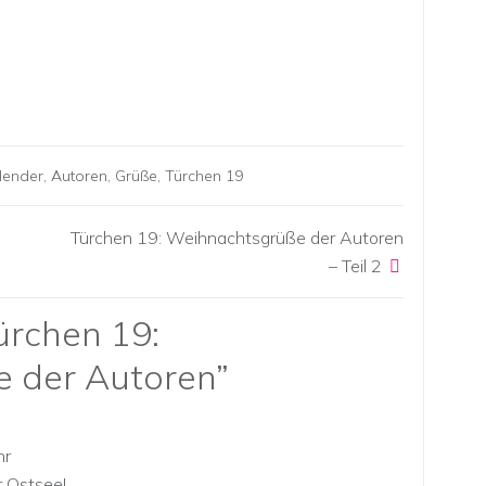
lender
,
Autoren
,
Grüße
,
Türchen 19
Türchen 19: Weihnachtsgrüße der Autoren
– Teil 2
ürchen 19:
 der Autoren
”
hr
r Ostsee!