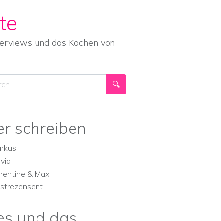
te
nterviews und das Kochen von
ch
er schreiben
rkus
lvia
orentine & Max
strezensent
es und das