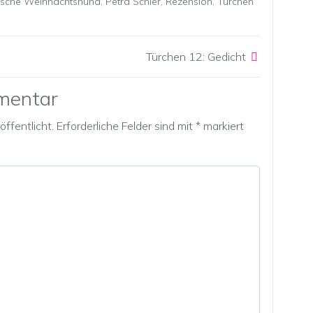
ische Weihnachtshund
,
Petra Schier
,
Rezension
,
Türchen
Türchen 12: Gedicht
mentar
ffentlicht.
Erforderliche Felder sind mit
*
markiert