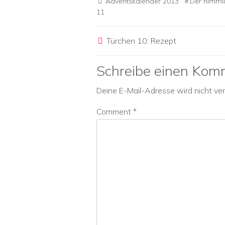
Adventskalender 2013
Der himml
11
Post navigation
Türchen 10: Rezept
Schreibe einen Kom
Deine E-Mail-Adresse wird nicht verö
Comment
*