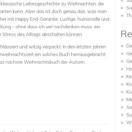
Sa
klassische Liebesgeschichte zu Weihnachten, die
Sa
warten kann. Aber das ist doch genau das, was man
Th
cher mit Happy End-Garantie. Lustige, humorvolle und
ltung – ohne dass ich viel nachdenken muss; ein
Re
 Stress des Alltags abschalten können.
De
dosiert und witzig verpackt. In den letzten Jahren
Ge
Vorweihnachtszeit ein solches Buch herrausgebracht
Ge
 das nächste Weihnachtsbuch der Autorin.
Ha
Ke
Ko
Ku
M
Sa
Su
Wh