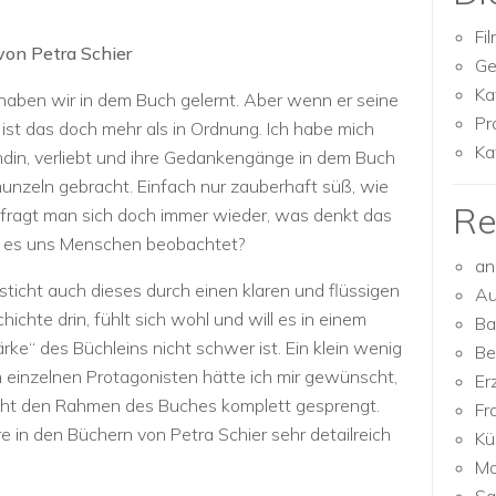
Fi
on Petra Schier
Ge
Ka
haben wir in dem Buch gelernt. Aber wenn er seine
Pr
ist das doch mehr als in Ordnung. Ich habe mich
Ka
ndin, verliebt und ihre Gedankengänge in dem Buch
nzeln gebracht. Einfach nur zauberhaft süß, wie
Re
a fragt man sich doch immer wieder, was denkt das
n es uns Menschen beobachtet?
an
sticht auch dieses durch einen klaren und flüssigen
Au
chichte drin, fühlt sich wohl und will es in einem
Ba
rke“ des Büchleins nicht schwer ist. Ein klein wenig
Be
einzelnen Protagonisten hätte ich mir gewünscht,
Er
eicht den Rahmen des Buches komplett gesprengt.
Fr
e in den Büchern von Petra Schier sehr detailreich
Kü
Mo