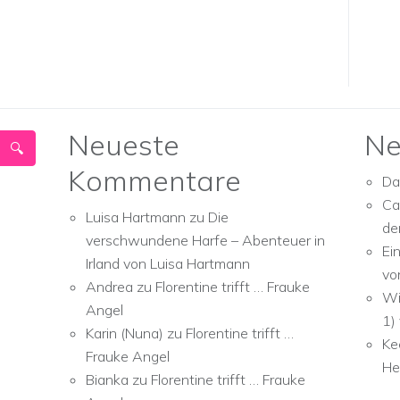
Neueste
Ne
Kommentare
Da
Ca
Luisa Hartmann
zu
Die
de
verschwundene Harfe – Abenteuer in
Ei
Irland von Luisa Hartmann
vo
Andrea
zu
Florentine trifft … Frauke
Wi
Angel
1)
Karin (Nuna)
zu
Florentine trifft …
Ke
Frauke Angel
He
Bianka
zu
Florentine trifft … Frauke