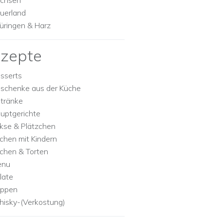
chsen
uerland
üringen & Harz
zepte
sserts
schenke aus der Küche
tränke
uptgerichte
kse & Plätzchen
chen mit Kindern
chen & Torten
enu
late
ppen
isky-(Verkostung)