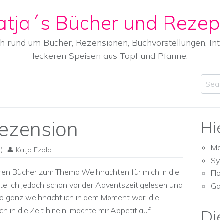
atja´s Bücher und Rezep
ch rund um Bücher, Rezensionen, Buchvorstellungen, I
leckeren Speisen aus Topf und Pfanne.
Sear
Rezension
Hi
Ma
)
Katja Ezold
Sy
ören Bücher zum Thema Weihnachten für mich in die
Fl
te ich jedoch schon vor der Adventszeit gelesen und
Ga
o ganz weihnachtlich in dem Moment war, die
 in die Zeit hinein, machte mir Appetit auf
Di