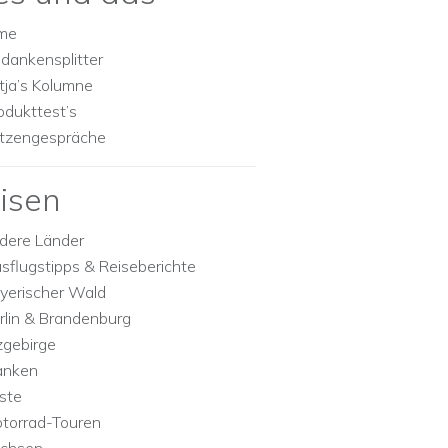
lme
dankensplitter
tja’s Kolumne
odukttest’s
tzengespräche
isen
dere Länder
sflugstipps & Reiseberichte
yerischer Wald
rlin & Brandenburg
zgebirge
anken
ste
torrad-Touren