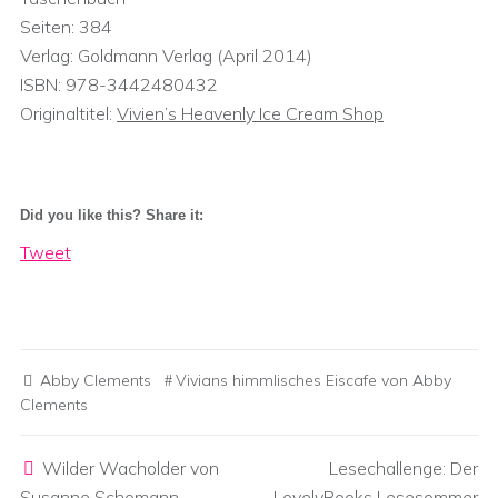
Seiten: 384
Verlag: Goldmann Verlag (April 2014)
ISBN: 978-3442480432
Originaltitel:
Vivien’s Heavenly Ice Cream Shop
Did you like this? Share it:
Tweet
Abby Clements
Vivians himmlisches Eiscafe von Abby
Clements
Post navigation
Wilder Wacholder von
Lesechallenge: Der
Susanne Schomann
LovelyBooks Lesesommer