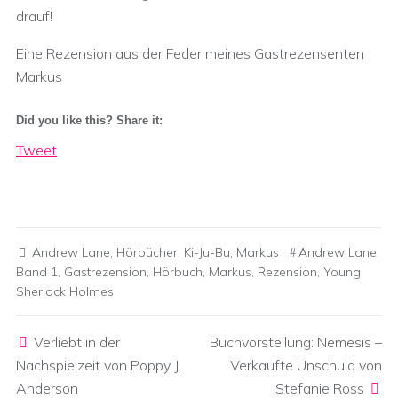
drauf!
Eine Rezension aus der Feder meines Gastrezensenten
Markus
Did you like this? Share it:
Tweet
Andrew Lane
,
Hörbücher
,
Ki-Ju-Bu
,
Markus
Andrew Lane
,
Band 1
,
Gastrezension
,
Hörbuch
,
Markus
,
Rezension
,
Young
Sherlock Holmes
Post navigation
Verliebt in der
Buchvorstellung: Nemesis –
Nachspielzeit von Poppy J.
Verkaufte Unschuld von
Anderson
Stefanie Ross