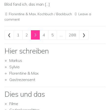
Blöd fand ich, das man […]
Florentine & Max
,
Kochbuch / Backbuch
Leave a
comment
Posts navigation
❮
1
2
3
4
5
…
288
❯
Hier schreiben
Markus
Sylvia
Florentine & Max
Gastrezensent
Dies und das
Filme