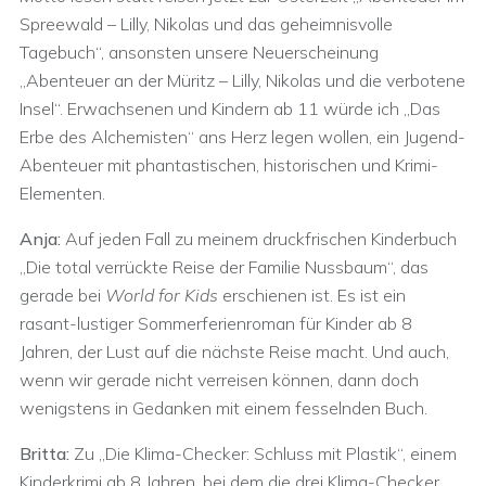
Spreewald – Lilly, Nikolas und das geheimnisvolle
Tagebuch“, ansonsten unsere Neuerscheinung
„Abenteuer an der Müritz – Lilly, Nikolas und die verbotene
Insel“. Erwachsenen und Kindern ab 11 würde ich „Das
Erbe des Alchemisten“ ans Herz legen wollen, ein Jugend-
Abenteuer mit phantastischen, historischen und Krimi-
Elementen.
Anja:
Auf jeden Fall zu meinem druckfrischen Kinderbuch
„Die total verrückte Reise der Familie Nussbaum“, das
gerade bei
World for Kids
erschienen ist. Es ist ein
rasant-lustiger Sommerferienroman für Kinder ab 8
Jahren, der Lust auf die nächste Reise macht. Und auch,
wenn wir gerade nicht verreisen können, dann doch
wenigstens in Gedanken mit einem fesselnden Buch.
Britta:
Zu „Die Klima-Checker: Schluss mit Plastik“, einem
Kinderkrimi ab 8 Jahren, bei dem die drei Klima-Checker