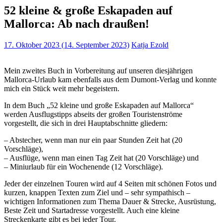
52 kleine & große Eskapaden auf
Mallorca: Ab nach draußen!
17. Oktober 2023
(14. September 2023)
Katja Ezold
Mein zweites Buch in Vorbereitung auf unseren diesjährigen
Mallorca-Urlaub kam ebenfalls aus dem Dumont-Verlag und konnte
mich ein Stück weit mehr begeistern.
In dem Buch „52 kleine und große Eskapaden auf Mallorca“
werden Ausflugstipps abseits der großen Touristenströme
vorgestellt, die sich in drei Hauptabschnitte gliedern:
– Abstecher, wenn man nur ein paar Stunden Zeit hat (20
Vorschläge),
– Ausflüge, wenn man einen Tag Zeit hat (20 Vorschläge) und
– Miniurlaub für ein Wochenende (12 Vorschläge).
Jeder der einzelnen Touren wird auf 4 Seiten mit schönen Fotos und
kurzen, knappen Texten zum Ziel und – sehr sympathisch –
wichtigen Informationen zum Thema Dauer & Strecke, Ausrüstung,
Beste Zeit und Startadresse vorgestellt. Auch eine kleine
Streckenkarte gibt es bei jeder Tour.