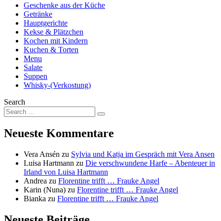
Geschenke aus der Küche
Getränke
Hauptgerichte
Kekse & Plätzchen
Kochen mit Kindern
Kuchen & Torten
Menu
Salate
Suppen
Whisky-(Verkostung)
Search
Neueste Kommentare
Vera Ansén
zu
Sylvia und Katja im Gespräch mit Vera Ansen
Luisa Hartmann
zu
Die verschwundene Harfe – Abenteuer in
Irland von Luisa Hartmann
Andrea
zu
Florentine trifft … Frauke Angel
Karin (Nuna)
zu
Florentine trifft … Frauke Angel
Bianka
zu
Florentine trifft … Frauke Angel
Neueste Beiträge