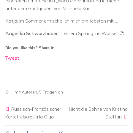
Biografien empfehle ich „Noch ein Martini und ich liege
unter dem Gastgeber“ von Michaela Karl.
Katja:
Im Sommer erfrische ich mich am liebsten mit …
Angelika Schwarzhuber:
… einem Sprung ins Wasser 🙂
Did you like this? Share it:
Tweet
... mit Autoren
,
5 Fragen an
Post navigation
Russisch-Französischer
Nicht die Bohne von Kristina
Kartoffelsalat a la Olga
Steffan