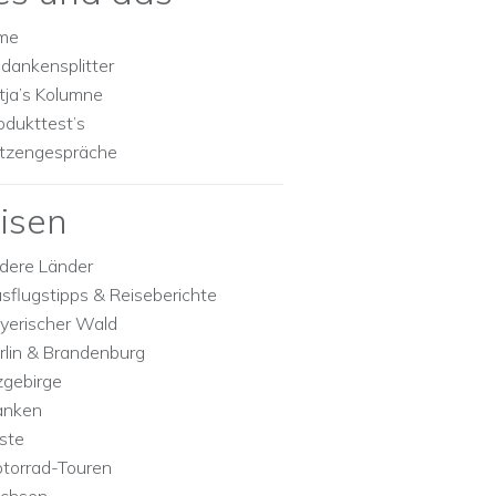
lme
dankensplitter
tja’s Kolumne
odukttest’s
tzengespräche
isen
dere Länder
sflugstipps & Reiseberichte
yerischer Wald
rlin & Brandenburg
zgebirge
anken
ste
torrad-Touren