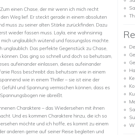
Sa
Sa
 Zum einen Chase, der mir wenn ich mich recht
Th
er den Weg lief. Er steckt gerade in einem absoluten
 und muss zu seiner alten Stärke zurückfinden. Dazu
Re
erst wieder fassen muss. Layla, eine wahnsinnig
as mich unglaublich wütend und fassungslos machte.
De
fach unglaublich. Das perfekte Gegenstück zu Chase,
Ge
n können. Das ging so schnell und doch so behutsam,
Ge
eses aufeinander einlassen, dieses aufeinander
Ha
fanie Ross beschreibt das behutsam wie in einem
Ke
annend wie in einem Thriller – sie ist eine der
Ko
t Gefühl und Spannung vermischen können, dass es
Ku
 Spannungsbogen nie abreißt.
M
nnenen Charaktere – das Wiedersehen mit ihnen
Sa
macht. Und es kommen Charaktere hinzu, die ich so
Su
ersehen möchte und ich hoffe, es kommt zu einem
Wh
er anderen gerne auf seiner Reise begleiten und