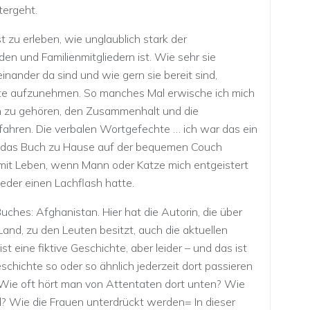
tergeht.
 zu erleben, wie unglaublich stark der
 und Familienmitgliedern ist. Wie sehr sie
inander da sind und wie gern sie bereit sind,
itte aufzunehmen. So manches Mal erwische ich mich
en zu gehören, den Zusammenhalt und die
fahren. Die verbalen Wortgefechte … ich war das ein
ch das Buch zu Hause auf der bequemen Couch
mit Leben, wenn Mann oder Katze mich entgeistert
der einen Lachflash hatte.
hes: Afghanistan. Hier hat die Autorin, die über
nd, zu den Leuten besitzt, auch die aktuellen
st eine fiktive Geschichte, aber leider – und das ist
schichte so oder so ähnlich jederzeit dort passieren
t. Wie oft hört man von Attentaten dort unten? Wie
d? Wie die Frauen unterdrückt werden= In dieser