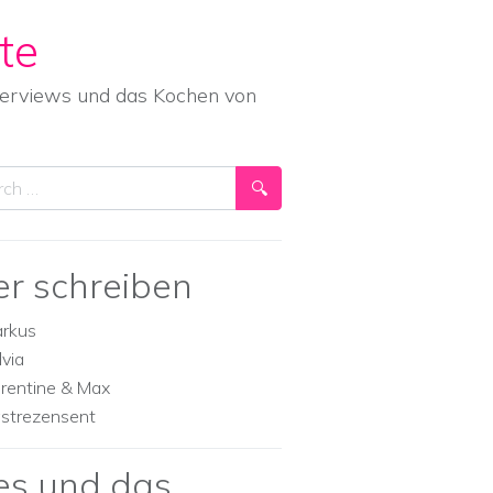
te
nterviews und das Kochen von
ch
er schreiben
rkus
lvia
orentine & Max
strezensent
es und das