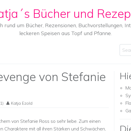
atja´s Bücher und Rezep
ch rund um Bücher, Rezensionen, Buchvorstellungen, I
leckeren Speisen aus Topf und Pfanne.
Sear
Revenge von Stefanie
Hi
Ma
Sy
Fl
1)
Katja Ezold
Ga
üchern von Stefanie Ross so sehr liebe. Zum einen
Di
n Charaktere mit all ihren Stärken und Schwächen,