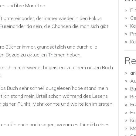
en und ihre Marotten.
Fi
Ge
t untereinander, der immer wieder in den Fokus
Ka
Füreinander da sein, die Chancen die man sich gibt,
Pr
Ka
hre Bücher immer, grundsätzlich und durch alle
en Bezug zu aktuellen Themen haben.
Re
um ich immer wieder begeistert zu einem neuen Buch
an
.
Au
das Buch sehr schnell ausgelesen habe stand mein
Ba
entlich stand mein Urteil schon während des Lesens
Be
er bisher. Punkt. Mehr konnte und wollte ich im ersten
Er
Fr
Kü
kann ich euch auch sagen, warum es für mich eines
Mo