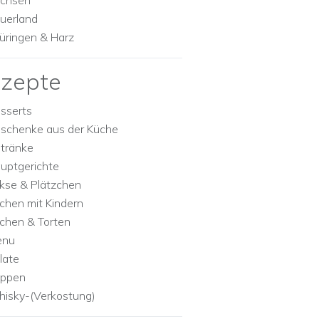
chsen
uerland
üringen & Harz
zepte
sserts
schenke aus der Küche
tränke
uptgerichte
kse & Plätzchen
chen mit Kindern
chen & Torten
enu
late
ppen
isky-(Verkostung)