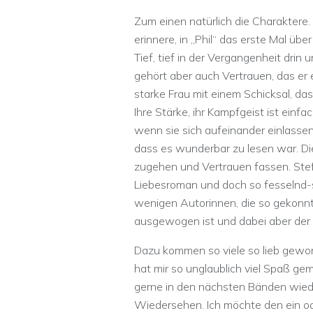
Zum einen natürlich die Charaktere.
erinnere, in „Phil“ das erste Mal üb
Tief, tief in der Vergangenheit drin
gehört aber auch Vertrauen, das er 
starke Frau mit einem Schicksal, d
Ihre Stärke, ihr Kampfgeist ist ein
wenn sie sich aufeinander einlasse
dass es wunderbar zu lesen war. Di
zugehen und Vertrauen fassen. Ste
Liebesroman und doch so fesselnd-sp
wenigen Autorinnen, die so gekonn
ausgewogen ist und dabei aber der
Dazu kommen so viele so lieb gewo
hat mir so unglaublich viel Spaß ge
gerne in den nächsten Bänden wied
Wiedersehen. Ich möchte den ein od