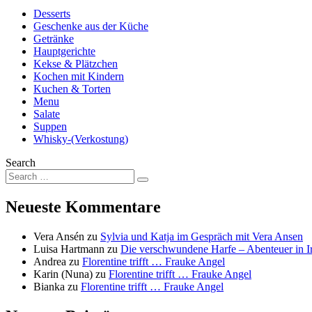
Desserts
Geschenke aus der Küche
Getränke
Hauptgerichte
Kekse & Plätzchen
Kochen mit Kindern
Kuchen & Torten
Menu
Salate
Suppen
Whisky-(Verkostung)
Search
Neueste Kommentare
Vera Ansén
zu
Sylvia und Katja im Gespräch mit Vera Ansen
Luisa Hartmann
zu
Die verschwundene Harfe – Abenteuer in I
Andrea
zu
Florentine trifft … Frauke Angel
Karin (Nuna)
zu
Florentine trifft … Frauke Angel
Bianka
zu
Florentine trifft … Frauke Angel