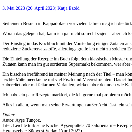
3. Mai 2023
(26. April 2023)
Katja Ezold
Seit einem Besuch in Kappadokien vor vielen Jahren mag ich die türki
Woran das gelegen hat, kann ich gar nicht so recht sagen – aber ich k
Der Einstieg in das Kochbuch mit der Vorstellung einiger Zutaten aus 
reduzierte Zuckerersatzstoffe, allerdings greife ich nicht zu solchen Er
Die Einteilung der Rezepte im Buch folgt dem klassischen Muster und d
Zutaten kann man im gut sortierten Supermarkt bekommen, wer aber e
Ein bisschen irreführend ist meiner Meinung nach der Titel – man kö
leichte Mittelmeerküche mit viel Fisch und Meeresfrüchten. Das ist hi
zubereitet oder mit fettarmen Varianten, wirken aber dennoch wie Ka
Ich habe ein paar Rezepte markiert, die ich gerne mal probieren möc
Alles in allem, wenn man seine Erwartungen außer Acht lässt, ein s
Daten:
Autor: Ayşe Tunçöz,
Titel: Leichte türkische Küche: Ayşenputtels 70 kalorienarme Rezepte
Herausgeber:‎ Südwest Verlag (April 2022)