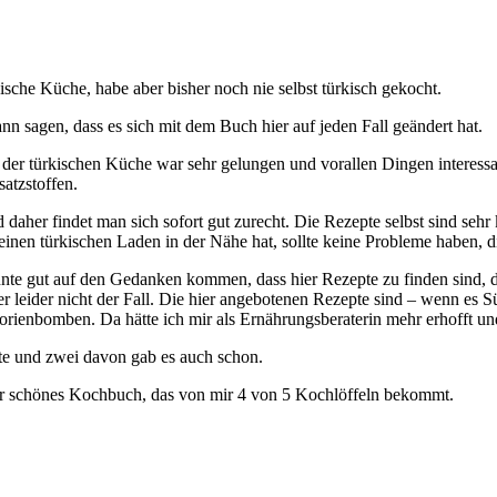
sche Küche, habe aber bisher noch nie selbst türkisch gekocht.
ann sagen, dass es sich mit dem Buch hier auf jeden Fall geändert hat.
der türkischen Küche war sehr gelungen und vorallen Dingen interessant
satzstoffen.
aher findet man sich sofort gut zurecht. Die Rezepte selbst sind sehr 
inen türkischen Laden in der Nähe hat, sollte keine Probleme haben,
nnte gut auf den Gedanken kommen, dass hier Rezepte zu finden sind, 
er leider nicht der Fall. Die hier angebotenen Rezepte sind – wenn es 
lorienbomben. Da hätte ich mir als Ernährungsberaterin mehr erhofft u
hte und zwei davon gab es auch schon.
ehr schönes Kochbuch, das von mir 4 von 5 Kochlöffeln bekommt.