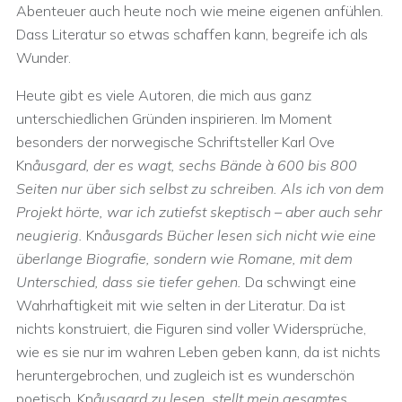
Abenteuer auch heute noch wie meine eigenen anfühlen.
Dass Literatur so etwas schaffen kann, begreife ich als
Wunder.
Heute gibt es viele Autoren, die mich aus ganz
unterschiedlichen Gründen inspirieren. Im Moment
besonders der norwegische Schriftsteller Karl Ove
Kn
åusgard, der es wagt, sechs Bände à 600 bis 800
Seiten nur über sich selbst zu schreiben. Als ich von dem
Projekt hörte, war ich zutiefst skeptisch – aber auch sehr
neugierig.
Kn
åusgards Bücher lesen sich nicht wie eine
überlange Biografie, sondern wie Romane, mit dem
Unterschied, dass sie tiefer gehen.
Da schwingt eine
Wahrhaftigkeit mit wie selten in der Literatur. Da ist
nichts konstruiert, die Figuren sind voller Widersprüche,
wie es sie nur im wahren Leben geben kann, da ist nichts
heruntergebrochen, und zugleich ist es wunderschön
poetisch. Kn
åusgard zu lesen, stellt mein gesamtes