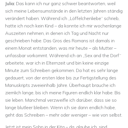
Julia:
Das kann ich nur ganz schwer beantworten, weil
sich meine Lebensumstände in den letzten Jahren ständig
verändert haben. Während ich „Löffelchenliebe“ schrieb,
hatte ich noch kein Kind – da konnte ich mir wochenlange
Auszeiten nehmen, in denen ich Tag und Nacht nur
geschrieben habe. Das Gros des Romans ist damals in
einem Monat entstanden, was mir heute – als Mutter –
unfassbar vorkommt. Während ich an „Sex and the Dorf“
arbeitete, war ich in Elternzeit und bin keine einzige
Minute zum Schreiben gekommen. Da hat es sehr lange
gedauert, von der ersten Idee bis zur Fertigstellung des
Manuskripts zweieinhalb Jahre. Überhaupt brauche ich
ziemlich lange, bis ich meine Figuren endlich klar habe. Bis
sie leben. Manchmal verzweifle ich darüber, dass sie so
lange blutleer bleiben. Wenn ich sie dann endlich habe,
geht das Schreiben – mehr oder weniger – wie von selbst.
Jetzt ist mein Sohn in der Kita – da, glaube ich, sind