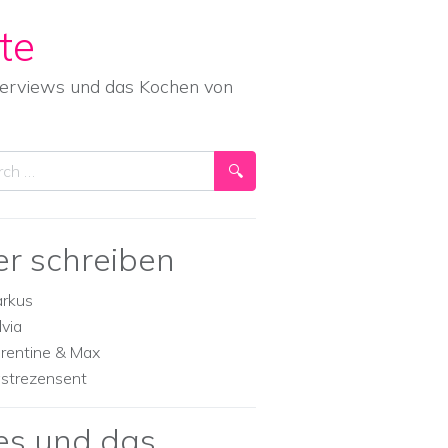
te
nterviews und das Kochen von
ch
er schreiben
rkus
lvia
orentine & Max
strezensent
es und das