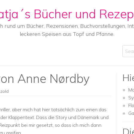
atja´s Bücher und Rezep
ch rund um Bücher, Rezensionen, Buchvorstellungen, I
leckeren Speisen aus Topf und Pfanne.
Sear
 von Anne Nørdby
Hi
Ma
Ezold
Sy
Fl
hriller, aber mich hat hier tatsächlich zum einen das
Ga
der Klappentext. Dass die Story und Dänemark und
Reizpunkt bei mir gesetzt, so dass ich mich dann
Di
u greifen.