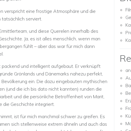
Fi
n verspricht eine frostige Atmosphäre und die
Ge
atsächlich serviert.
Ka
 Ermittlerteam, und diese Querelen innerhalb des
Pr
eschichte. Ja, es ist alles menschlich, wenn man
Ka
übergangen fühlt – aber das war für mich dann
l.
Re
ist packend und intelligent aufgebaut. Er verknüpft
an
ergründe Grönlands und Dänemarks nahezu perfekt,
Au
n Bevölkerung ein. Die dazu eingebauten mythischen
Ba
n (und die ich bis dato nicht kannten) runden die
Be
iarbeit und die persönliche Betroffenheit von Marit,
Er
e die Geschichte integriert.
Fr
Kü
nimmt, ist für mich manchmal schwer zu greifen. Es
Mo
Namen sich stellenweise extrem ähneln und auch das