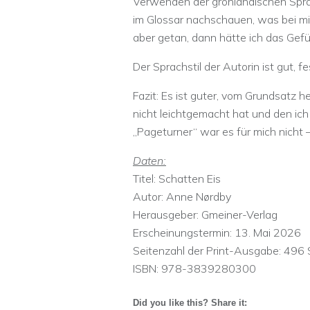
Verwenden der grönländischen Spra
im Glossar nachschauen, was bei mi
aber getan, dann hätte ich das Gef
Der Sprachstil der Autorin ist gut, f
Fazit: Es ist guter, vom Grundsatz h
nicht leichtgemacht hat und den ich
„Pageturner“ war es für mich nicht 
Daten:
Titel: Schatten Eis
Autor: Anne Nørdby
Herausgeber: Gmeiner-Verlag
Erscheinungstermin:‎ 13. Mai 2026
Seitenzahl der Print-Ausgabe:‎ 496 
ISBN:‎ 978-3839280300
Did you like this? Share it: