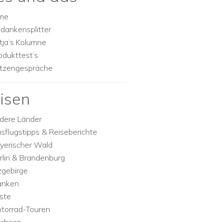
lme
dankensplitter
tja’s Kolumne
odukttest’s
tzengespräche
isen
dere Länder
sflugstipps & Reiseberichte
yerischer Wald
rlin & Brandenburg
zgebirge
anken
ste
torrad-Touren