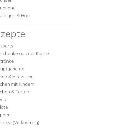
chsen
uerland
üringen & Harz
zepte
sserts
schenke aus der Küche
tränke
uptgerichte
kse & Plätzchen
chen mit Kindern
chen & Torten
enu
late
ppen
isky-(Verkostung)