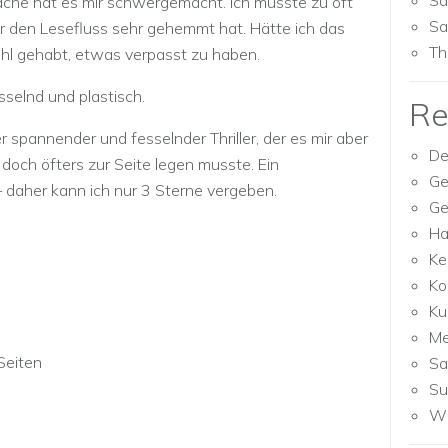
Sa
che hat es mir schwergemacht. Ich musste zu oft
Sa
r den Lesefluss sehr gehemmt hat. Hätte ich das
Th
ühl gehabt, etwas verpasst zu haben.
esselnd und plastisch.
Re
er spannender und fesselnder Thriller, der es mir aber
De
 doch öfters zur Seite legen musste. Ein
Ge
– daher kann ich nur 3 Sterne vergeben.
Ge
Ha
Ke
Ko
Ku
M
Seiten
Sa
Su
Wh