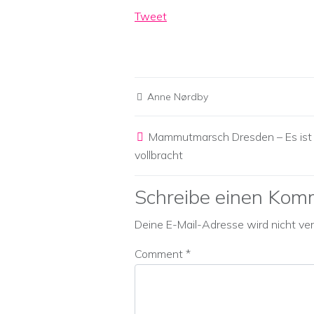
Tweet
Anne Nørdby
Post navigation
Mammutmarsch Dresden – Es ist
vollbracht
Schreibe einen Kom
Deine E-Mail-Adresse wird nicht verö
Comment
*