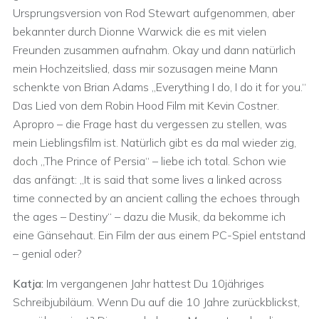
Ursprungsversion von Rod Stewart aufgenommen, aber
bekannter durch Dionne Warwick die es mit vielen
Freunden zusammen aufnahm. Okay und dann natürlich
mein Hochzeitslied, dass mir sozusagen meine Mann
schenkte von Brian Adams „Everything I do, I do it for you.“
Das Lied von dem Robin Hood Film mit Kevin Costner.
Apropro – die Frage hast du vergessen zu stellen, was
mein Lieblingsfilm ist. Natürlich gibt es da mal wieder zig,
doch „The Prince of Persia“ – liebe ich total. Schon wie
das anfängt: „It is said that some lives a linked across
time connected by an ancient calling the echoes through
the ages – Destiny“ – dazu die Musik, da bekomme ich
eine Gänsehaut. Ein Film der aus einem PC-Spiel entstand
– genial oder?
Katja:
Im vergangenen Jahr hattest Du 10jähriges
Schreibjubiläum. Wenn Du auf die 10 Jahre zurückblickst,