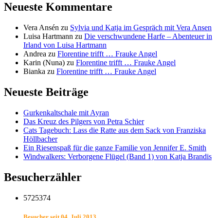
Neueste Kommentare
Vera Ansén
zu
Sylvia und Katja im Gespräch mit Vera Ansen
Luisa Hartmann
zu
Die verschwundene Harfe – Abenteuer in
Irland von Luisa Hartmann
Andrea
zu
Florentine trifft … Frauke Angel
Karin (Nuna)
zu
Florentine trifft … Frauke Angel
Bianka
zu
Florentine trifft … Frauke Angel
Neueste Beiträge
Gurkenkaltschale mit Ayran
Das Kreuz des Pilgers von Petra Schier
Cats Tagebuch: Lass die Ratte aus dem Sack von Franziska
Höllbacher
Ein Riesenspaß für die ganze Familie von Jennifer E. Smith
Windwalkers: Verborgene Flügel (Band 1) von Katja Brandis
Besucherzähler
5725374
Besucher seit 04. Juli 2013