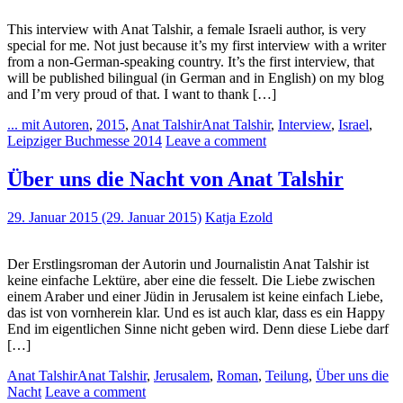
This interview with Anat Talshir, a female Israeli author, is very
special for me. Not just because it’s my first interview with a writer
from a non-German-speaking country. It’s the first interview, that
will be published bilingual (in German and in English) on my blog
and I’m very proud of that. I want to thank […]
... mit Autoren
,
2015
,
Anat Talshir
Anat Talshir
,
Interview
,
Israel
,
Leipziger Buchmesse 2014
Leave a comment
Über uns die Nacht von Anat Talshir
29. Januar 2015
(29. Januar 2015)
Katja Ezold
Der Erstlingsroman der Autorin und Journalistin Anat Talshir ist
keine einfache Lektüre, aber eine die fesselt. Die Liebe zwischen
einem Araber und einer Jüdin in Jerusalem ist keine einfach Liebe,
das ist von vornherein klar. Und es ist auch klar, dass es ein Happy
End im eigentlichen Sinne nicht geben wird. Denn diese Liebe darf
[…]
Anat Talshir
Anat Talshir
,
Jerusalem
,
Roman
,
Teilung
,
Über uns die
Nacht
Leave a comment