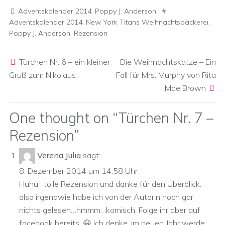
Adventskalender 2014
,
Poppy J. Anderson
Adventskalender 2014
,
New York Titans Weihnachtsbäckerei
,
Poppy J. Anderson
,
Rezension
Post navigation
Türchen Nr. 6 – ein kleiner
Die Weihnachtskatze – Ein
Gruß zum Nikolaus
Fall für Mrs. Murphy von Rita
Mae Brown
One thought on “
Türchen Nr. 7 –
Rezension
”
Verena Julia
sagt:
8. Dezember 2014 um 14:58 Uhr
Huhu…tolle Rezension und danke für den Überblick.
also irgendwie habe ich von der Autorin noch gar
nichts gelesen…hmmm…komisch. Folge ihr aber auf
facebook bereits. 😀 Ich denke, im neuen Jahr werde