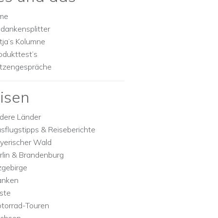
lme
dankensplitter
tja’s Kolumne
odukttest’s
tzengespräche
isen
dere Länder
sflugstipps & Reiseberichte
yerischer Wald
rlin & Brandenburg
zgebirge
anken
ste
torrad-Touren