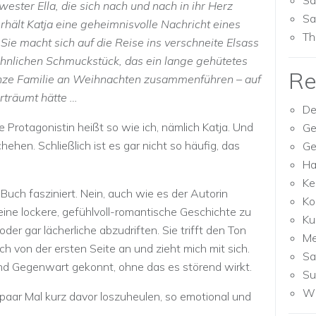
Sa
ester Ella, die sich nach und nach in ihr Herz
Sa
rhält Katja eine geheimnisvolle Nachricht eines
Th
ie macht sich auf die Reise ins verschneite Elsass
hnlichen Schmuckstück, das ein lange gehütetes
Re
anze Familie an Weihnachten zusammenführen – auf
erträumt hätte …
De
e Protagonistin heißt so wie ich, nämlich Katja. Und
Ge
hen. Schließlich ist es gar nicht so häufig, das
Ge
Ha
Ke
Buch fasziniert. Nein, auch wie es der Autorin
Ko
eine lockere, gefühlvoll-romantische Geschichte zu
Ku
der gar lächerliche abzudriften. Sie trifft den Ton
M
h von der ersten Seite an und zieht mich mit sich.
Sa
nd Gegenwart gekonnt, ohne das es störend wirkt.
Su
Wh
paar Mal kurz davor loszuheulen, so emotional und