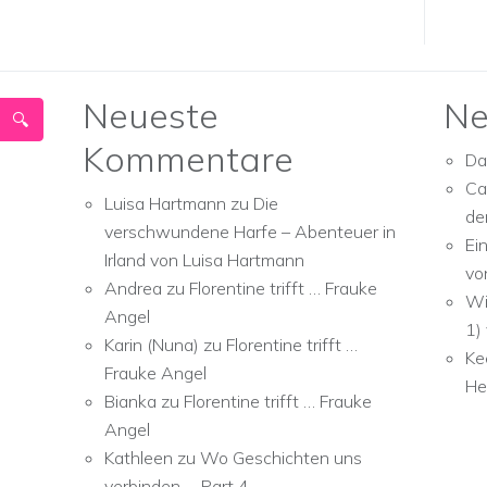
Neueste
Ne
Kommentare
Da
Ca
Luisa Hartmann
zu
Die
de
verschwundene Harfe – Abenteuer in
Ei
Irland von Luisa Hartmann
vo
Andrea
zu
Florentine trifft … Frauke
Wi
Angel
1)
Karin (Nuna)
zu
Florentine trifft …
Ke
Frauke Angel
He
Bianka
zu
Florentine trifft … Frauke
Angel
Kathleen
zu
Wo Geschichten uns
verbinden … Part 4