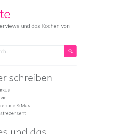
te
nterviews und das Kochen von
ch
er schreiben
rkus
lvia
orentine & Max
strezensent
es und das