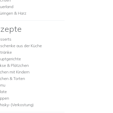
chsen
uerland
üringen & Harz
zepte
sserts
schenke aus der Küche
tränke
uptgerichte
kse & Plätzchen
chen mit Kindern
chen & Torten
enu
late
ppen
isky-(Verkostung)