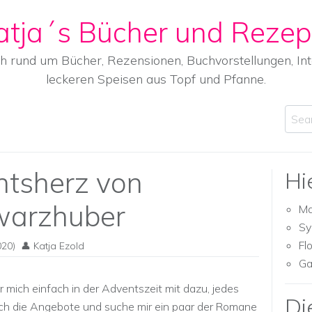
atja´s Bücher und Rezep
ch rund um Bücher, Rezensionen, Buchvorstellungen, I
leckeren Speisen aus Topf und Pfanne.
Sear
tsherz von
Hi
warzhuber
Ma
Sy
Fl
20)
Katja Ezold
Ga
mich einfach in der Adventszeit mit dazu, jedes
Di
rch die Angebote und suche mir ein paar der Romane