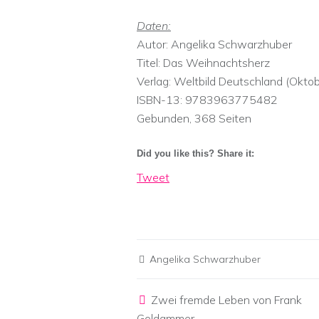
Daten:
Autor: Angelika Schwarzhuber
Titel: Das Weihnachtsherz
Verlag: Weltbild Deutschland (Okto
ISBN-13: 9783963775482
Gebunden, 368 Seiten
Did you like this? Share it:
Tweet
Angelika Schwarzhuber
Post navigation
Zwei fremde Leben von Frank
Goldammer