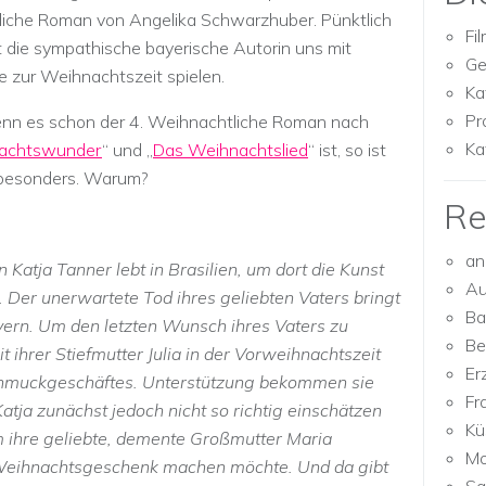
tliche Roman von Angelika Schwarzhuber. Pünktlich
Fi
 die sympathische bayerische Autorin uns mit
Ge
e zur Weihnachtszeit spielen.
Ka
Pr
enn es schon der 4. Weihnachtliche Roman nach
Ka
achtswunder
“ und „
Das Weihnachtslied
“ ist, so ist
 besonders. Warum?
Re
an
 Katja Tanner lebt in Brasilien, um dort die Kunst
Au
. Der unerwartete Tod ihres geliebten Vaters bringt
Ba
ayern. Um den letzten Wunsch ihres Vaters zu
Be
 ihrer Stiefmutter Julia in der Vorweihnachtszeit
Er
Schmuckgeschäftes. Unterstützung bekommen sie
Fr
Katja zunächst jedoch nicht so richtig einschätzen
Kü
m ihre geliebte, demente Großmutter Maria
Mo
Weihnachtsgeschenk machen möchte. Und da gibt