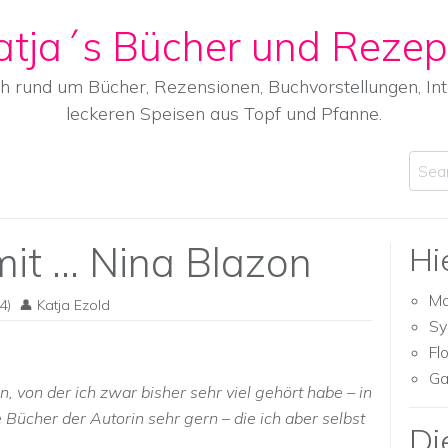
atja´s Bücher und Rezep
ch rund um Bücher, Rezensionen, Buchvorstellungen, I
leckeren Speisen aus Topf und Pfanne.
Sear
it … Nina Blazon
Hi
Ma
4)
Katja Ezold
Sy
Fl
Ga
n, von der ich zwar bisher sehr viel gehört habe – in
Bücher der Autorin sehr gern – die ich aber selbst
Di