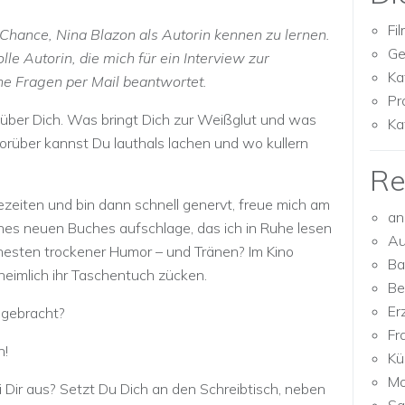
Fi
Chance, Nina Blazon als Autorin kennen zu lernen.
Ge
le Autorin, die mich für ein Interview zur
Ka
e Fragen per Mail beantwortet.
Pr
 über Dich. Was bringt Dich zur Weißglut und was
Ka
orüber kannst Du lauthals lachen und wo kullern
Re
zeiten und bin dann schnell genervt, freue mich am
an
ines neuen Buches aufschlage, das ich in Ruhe lesen
Au
hesten trockener Humor – und Tränen? Im Kino
Ba
heimlich ihr Taschentuch zücken.
Be
Er
 gebracht?
Fr
n!
Kü
Mo
i Dir aus? Setzt Du Dich an den Schreibtisch, neben