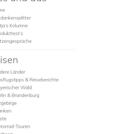
lme
dankensplitter
tja’s Kolumne
odukttest’s
tzengespräche
isen
dere Länder
sflugstipps & Reiseberichte
yerischer Wald
rlin & Brandenburg
zgebirge
anken
ste
torrad-Touren