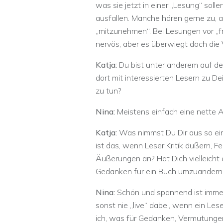
was sie jetzt in einer „Lesung“ soll
ausfallen. Manche hören gerne zu, an
„mitzunehmen“. Bei Lesungen vor „f
nervös, aber es überwiegt doch die 
Katja:
Du bist unter anderem auf d
dort mit interessierten Lesern zu D
zu tun?
Nina:
Meistens einfach eine nette A
Katja:
Was nimmst Du Dir aus so ein
ist das, wenn Leser Kritik äußern, 
Äußerungen an? Hat Dich vielleicht 
Gedanken für ein Buch umzuändern
Nina:
Schön und spannend ist immer 
sonst nie „live“ dabei, wenn ein Le
ich, was für Gedanken, Vermutungen