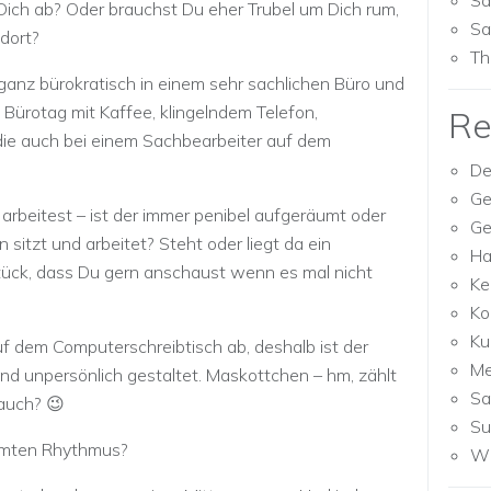
Sa
 Dich ab? Oder brauchst Du eher Trubel um Dich rum,
Sa
 dort?
Th
e ganz bürokratisch in einem sehr sachlichen Büro und
 Bürotag mit Kaffee, klingelndem Telefon,
Re
 die auch bei einem Sachbearbeiter auf dem
De
Ge
arbeitest – ist der immer penibel aufgeräumt oder
Ge
sitzt und arbeitet? Steht oder liegt da ein
Ha
tück, dass Du gern anschaust wenn es mal nicht
Ke
Ko
Ku
auf dem Computerschreibtisch ab, deshalb ist der
M
und unpersönlich gestaltet. Maskottchen – hm, zählt
Sa
auch? 😉
Su
immten Rhythmus?
Wh