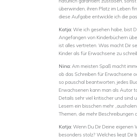
natürlich garantiert zustoßen, sonst
überwinden, ihren Platz im Leben fi
diese Aufgabe entwickle ich die pa
Katja:
Wie ich gesehen habe, bist Du
Angefangen von Kinderbüchern über 
ist alles vertreten. Was macht Dir s
Kinder als für Erwachsene zu schre
Nina:
Am meisten Spaß macht immer
ob das Schreiben für Erwachsene oder
so pauschal beantworten, jedes Buc
Erwachsenen kann man als Autor tat
Details sehr viel kritischer und si
Lesern ein bisschen mehr „ausholen“
Themen, die mehr Beschreibungen a
Katja:
Wenn Du Dir Deine eigenen W
besonders stolz? Welches liegt Dir