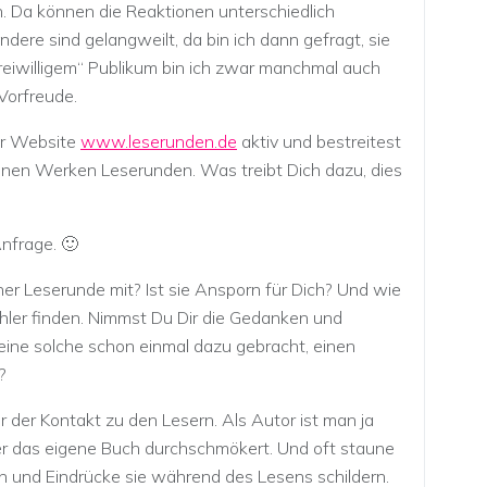
en. Da können die Reaktionen unterschiedlich
dere sind gelangweilt, da bin ich dann gefragt, sie
reiwilligem“ Publikum bin ich zwar manchmal auch
Vorfreude.
er Website
www.leserunden.de
aktiv und bestreitest
einen Werken Leserunden. Was treibt Dich dazu, dies
nfrage. 🙂
er Leserunde mit? Ist sie Ansporn für Dich? Und wie
Fehler finden. Nimmst Du Dir die Gedanken und
eine solche schon einmal dazu gebracht, einen
?
der Kontakt zu den Lesern. Als Autor ist man ja
ser das eigene Buch durchschmökert. Und oft staune
 und Eindrücke sie während des Lesens schildern.