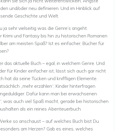
 kann sie sich ja nicht weiterentwickeln, Ängste
nden und/oder neu definieren. Und im Hinblick auf
ssende Geschichte und Welt.
 ja sehr vielseitig was die Genre’s angeht.
Krimi und Fantasy bis hin zu historischen Romanen
elber am meisten Spaß? Ist es einfacher, Bücher für
iben?
 das aktuelle Buch – egal, in welchem Genre. Und
 für Kinder einfacher ist, lässt sich auch gar nicht
h hat da seine Tücken und kniffligen Elemente.
sächlich „mehr erzählen“, Kinder hinterfragen
nd ungeduldiger. Dafür kann man bei erwachsenen
, was auch viel Spaß macht, gerade bei historischen
ushalten als ein reines Abenteuerbuch.
erke so anschaust – auf welches Buch bist Du
 besonders am Herzen? Gab es eines, welches