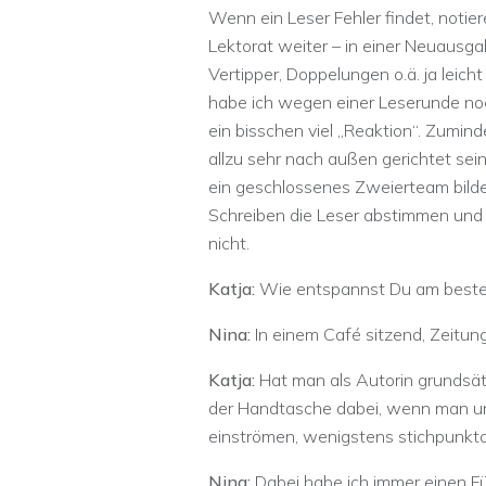
Wenn ein Leser Fehler findet, notier
Lektorat weiter – in einer Neuausgab
Vertipper, Doppelungen o.ä. ja leich
habe ich wegen einer Leserunde no
ein bisschen viel „Reaktion“. Zuminde
allzu sehr nach außen gerichtet sei
ein geschlossenes Zweierteam bilde
Schreiben die Leser abstimmen und 
nicht.
Katja:
Wie entspannst Du am best
Nina:
In einem Café sitzend, Zeitun
Katja:
Hat man als Autorin grundsät
der Handtasche dabei, wenn man unt
einströmen, wenigstens stichpunkta
Nina:
Dabei habe ich immer einen Fü