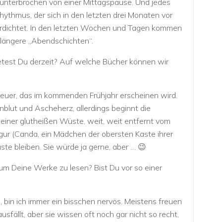
unterbrochen von einer Mittagspause. Und jedes
hythmus, der sich in den letzten drei Monaten vor
rdichtet. In den letzten Wochen und Tagen kommen
ängere „Abendschichten“.
etest Du derzeit? Auf welche Bücher können wir
euer, das im kommenden Frühjahr erscheinen wird.
nblut und Ascheherz, allerdings beginnt die
n einer glutheißen Wüste, weit, weit entfernt vom
ur (Canda, ein Mädchen der obersten Kaste ihrer
üste bleiben. Sie würde ja gerne, aber … 😉
ikum Deine Werke zu lesen? Bist Du vor so einer
, bin ich immer ein bisschen nervös. Meistens freuen
usfällt, aber sie wissen oft noch gar nicht so recht,