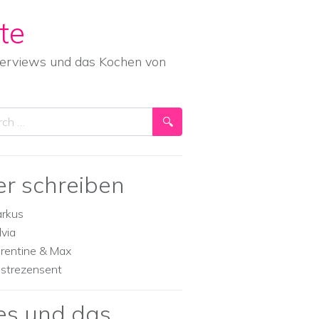
te
nterviews und das Kochen von
ch
er schreiben
rkus
lvia
orentine & Max
strezensent
es und das