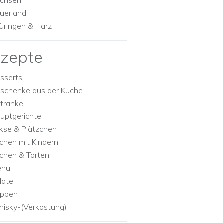
chsen
uerland
üringen & Harz
zepte
sserts
schenke aus der Küche
tränke
uptgerichte
kse & Plätzchen
chen mit Kindern
chen & Torten
enu
late
ppen
isky-(Verkostung)