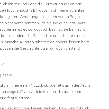
e ich ihn mir und gebe die Korrektur auch an das
e (Taschenbuch z.B.) lassen sich kleine Schnitzer,
t korrigieren. Änderungen in einem neuen Projekt
ch nicht vorgenommen, ich glaube auch, das wäre
st bei mir ist es so, dass ich beim Schreiben nicht
n kann, sondern die Geschichte und ich erst einmal
n. Manche Autoren arbeiten da anders, lassen beim
passen die Geschichte dann an, das könnte ich
en?
g lesend.
zlich immer einen Notzblock oder etwas in der Art in
erwegs ist? Um vielleicht Ideen, die auf einem
rtig festzuhalten?
ller und manchmal einen simplen Block. Und falls ich