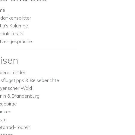
lme
dankensplitter
tja’s Kolumne
odukttest’s
tzengespräche
isen
dere Länder
sflugstipps & Reiseberichte
yerischer Wald
rlin & Brandenburg
zgebirge
anken
ste
torrad-Touren