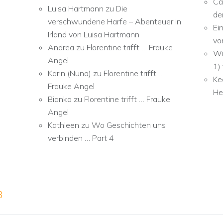
Ca
Luisa Hartmann
zu
Die
de
verschwundene Harfe – Abenteuer in
Ei
Irland von Luisa Hartmann
vo
Andrea
zu
Florentine trifft … Frauke
Wi
Angel
1)
Karin (Nuna)
zu
Florentine trifft …
Ke
Frauke Angel
He
Bianka
zu
Florentine trifft … Frauke
Angel
Kathleen
zu
Wo Geschichten uns
verbinden … Part 4
3