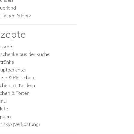
chsen
uerland
üringen & Harz
zepte
sserts
schenke aus der Küche
tränke
uptgerichte
kse & Plätzchen
chen mit Kindern
chen & Torten
enu
late
ppen
isky-(Verkostung)