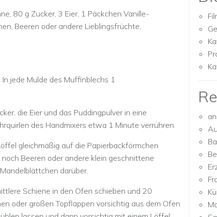
e, 80 g Zucker, 3 Eier, 1 Päckchen Vanille-
Fi
en, Beeren oder andere Lieblingsfrüchte,
Ge
Ka
Pr
Ka
In jede Mulde des Muffinblechs 1
Re
ker, die Eier und das Puddingpulver in eine
an
hrquirlen des Handmixers etwa 1 Minute verrühren.
Au
Ba
öffel gleichmäßig auf die Papierbackförmchen
Be
f noch Beeren oder andere klein geschnittene
Er
r Mandelblättchen darüber.
Fr
mittlere Schiene in den Ofen schieben und 20
Kü
en oder großen Topflappen vorsichtig aus dem Ofen
Mo
hlen lassen und dann vorsichtig mit einem Löffel