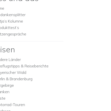
lme
dankensplitter
tja’s Kolumne
odukttest’s
tzengespräche
isen
dere Länder
sflugstipps & Reiseberichte
yerischer Wald
rlin & Brandenburg
zgebirge
anken
ste
torrad-Touren