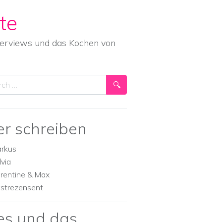
te
nterviews und das Kochen von
ch
er schreiben
rkus
lvia
orentine & Max
strezensent
es und das