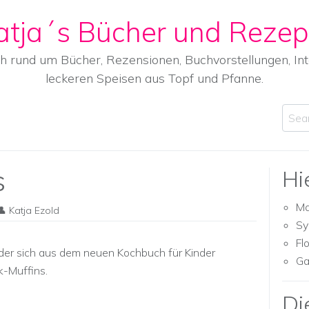
atja´s Bücher und Rezep
ch rund um Bücher, Rezensionen, Buchvorstellungen, I
leckeren Speisen aus Topf und Pfanne.
Sear
s
Hi
Ma
Katja Ezold
Sy
Fl
der sich aus dem neuen Kochbuch für Kinder
Ga
k-Muffins.
Di