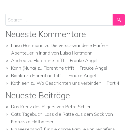
Search
Neueste Kommentare
Luisa Hartmann
zu
Die verschwundene Harfe –
Abenteuer in Irland von Luisa Hartmann
Andrea
zu
Florentine trifft … Frauke Angel
Karin (Nuna)
zu
Florentine trifft … Frauke Angel
Bianka
zu
Florentine trifft … Frauke Angel
Kathleen
zu
Wo Geschichten uns verbinden … Part 4
Neueste Beiträge
Das Kreuz des Pilgers von Petra Schier
Cats Tagebuch: Lass die Ratte aus dem Sack von
Franziska Höllbacher
Ein Riesenspaß für die ganze Familie von Jennifer E.