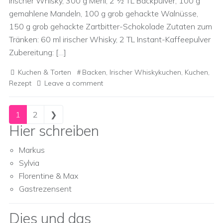
irischer Whisky, 300 g Mehl, 2 ½ TL Backpulver, 100 g
gemahlene Mandeln, 100 g grob gehackte Walnüsse,
150 g grob gehackte Zartbitter-Schokolade Zutaten zum
Tränken: 60 ml irischer Whisky, 2 TL Instant-Kaffeepulver
Zubereitung: […]
Kuchen & Torten
Backen
,
Irischer Whiskykuchen
,
Kuchen
,
Rezept
Leave a comment
Posts navigation
1
2
❯
Hier schreiben
Markus
Sylvia
Florentine & Max
Gastrezensent
Dies und das