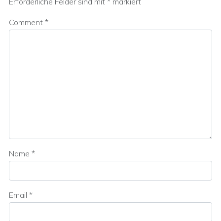
Erforderliche Felder sind mit
*
markiert
Comment
*
Name
*
Email
*